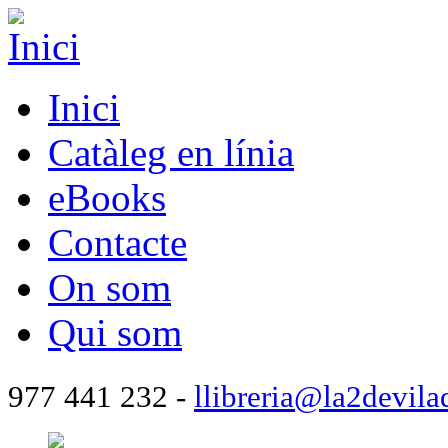
Inici
Catàleg en línia
eBooks
Contacte
On som
Qui som
977 441 232 -
llibreria@la2devila