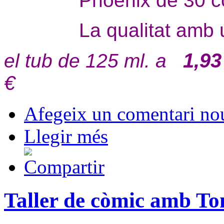
Phoenix de 30 co
La qualitat amb 
1,93
el tub de 125 ml. a
€
Afegeix un comentari no
Llegir més
Taller de còmic amb To