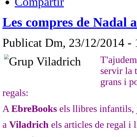
Les compres de Nadal am
Publicat Dm, 23/12/2014 -
T
'ajudem
servir la
grans i po
regal
s:
A
EbreBo
oks
els
llibres infantils,
a
Viladrich
els articles de regal i l