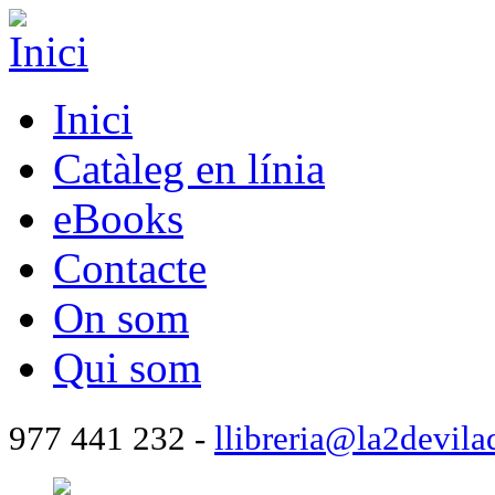
Inici
Catàleg en línia
eBooks
Contacte
On som
Qui som
977 441 232 -
llibreria@la2devila