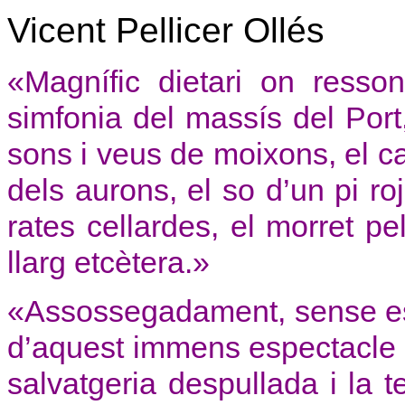
Vicent Pellicer Ollés
«Magnífic dietari on resso
simfonia del massís del Port,
sons i veus de moixons, el ca
dels aurons, el so d’un pi roj
rates cellardes, el morret pel
llarg etcètera.»
«Assossegadament, sense est
d’aquest immens espectacle q
salvatgeria despullada i la 