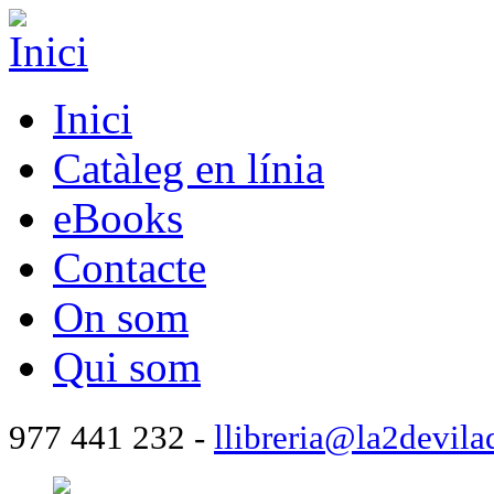
Inici
Catàleg en línia
eBooks
Contacte
On som
Qui som
977 441 232 -
llibreria@la2devila